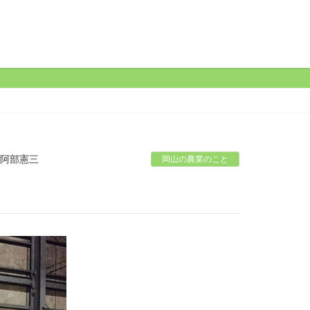
 阿部憲三
岡山の農業のこと