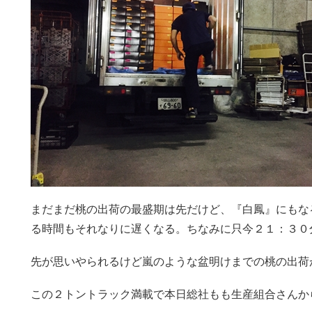
まだまだ桃の出荷の最盛期は先だけど、『白鳳』にもな
る時間もそれなりに遅くなる。ちなみに只今２１：３０
先が思いやられるけど嵐のような盆明けまでの桃の出荷
この２トントラック満載で本日総社もも生産組合さんか