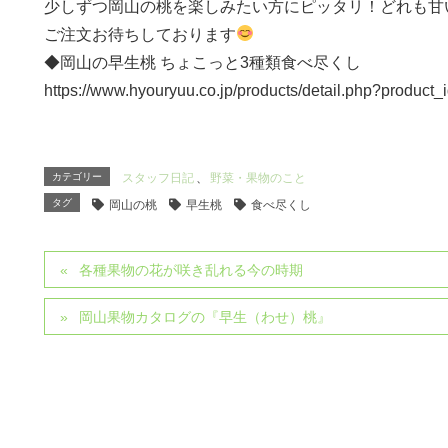
少しずつ岡山の桃を楽しみたい方にピッタリ！どれも甘
ご注文お待ちしております
◆岡山の早生桃 ちょこっと3種類食べ尽くし
https://www.hyouryuu.co.jp/products/detail.php?product_
カテゴリー
スタッフ日記
、
野菜・果物のこと
タグ
岡山の桃
早生桃
食べ尽くし
各種果物の花が咲き乱れる今の時期
岡山果物カタログの『早生（わせ）桃』