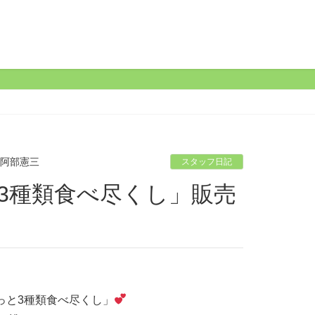
 阿部憲三
スタッフ日記
っと3種類食べ尽くし」